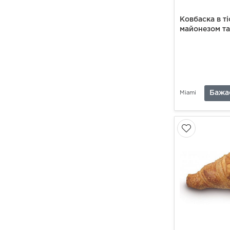
Ковбаска в ті
майонезом та
Бажа
Miami