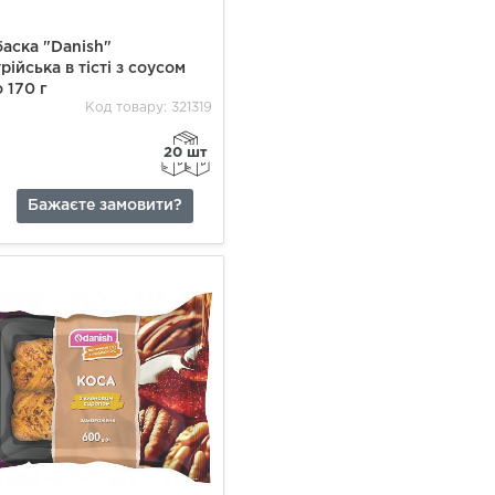
аска "Danish"
рійська в тісті з соусом
 170 г
Код товару: 321319
20 шт
Бажаєте замовити?