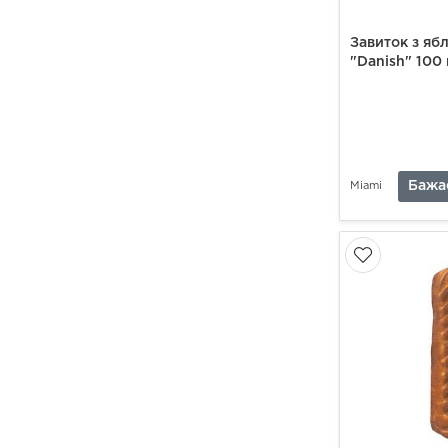
Завиток з яб
"Danish" 100 
Бажа
Miami