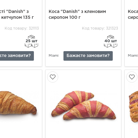
сті "Danish" з
Коса "Danish" з кленовим
Коса
 кетчупом 135 г
сиропом 100 г
сиро
Код товару: 321113
Код товару: 321323
25 шт
40 шт
єте замовити?
Бажаєте замовити?
Miami
Miami