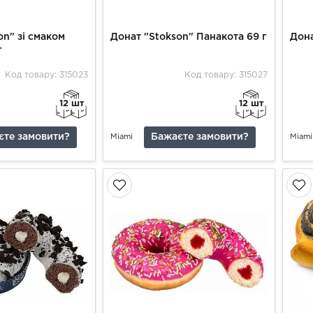
on" зі смаком
Донат "Stokson" Панакота 69 г
Дона
г
Код товару: 315023
Код товару: 315027
12 шт
12 шт
єте замовити?
Бажаєте замовити?
Miami
Miami