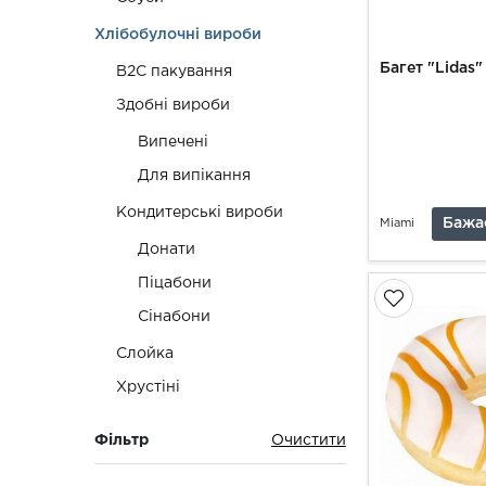
Хлібобулочні вироби
Багет "Lidas"
B2C пакування
Здобні вироби
Випечені
Для випікання
Кондитерські вироби
Бажа
Miami
Донати
Піцабони
Сінабони
Слойка
Хрустіні
Фільтр