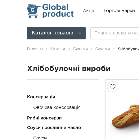
Акції
Торгові марки
Каталог товарів
Головна
Каталог
Бакалія
Бакалія
Хлібобулоч
Хлібобулочні вироби
Консервація
Овочева консервація
Рибні консерви
Соуси і рослинне масло
Соуси