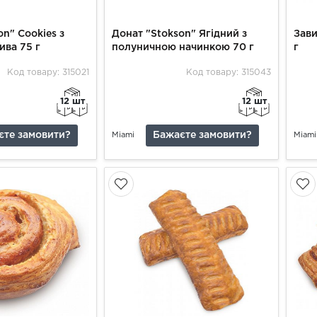
on" Сооkies з
Донат "Stokson" Ягідний з
Зави
ива 75 г
полуничною начинкою 70 г
г
Код товару: 315021
Код товару: 315043
12 шт
12 шт
єте замовити?
Бажаєте замовити?
Miami
Miami