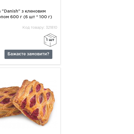
 "Danish" з кленовим
пом 600 г (6 шт * 100 г)
Код товару: 321810
1 шт
Бажаєте замовити?