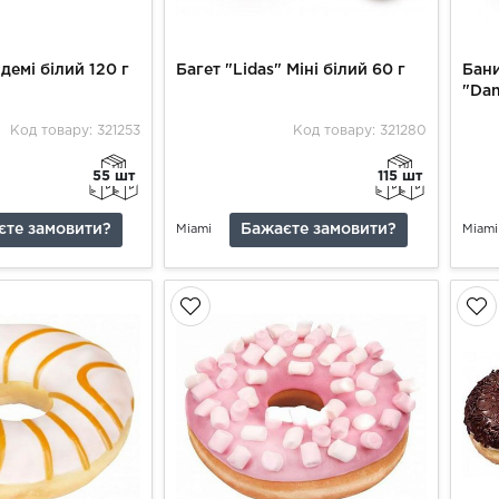
 демі білий 120 г
Багет "Lidas" Міні білий 60 г
Бани
"Dan
Код товару: 321253
Код товару: 321280
55 шт
115 шт
єте замовити?
Бажаєте замовити?
Miami
Miami