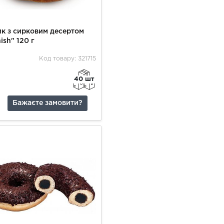
к з сирковим десертом
ish" 120 г
Код товару: 321715
40 шт
Бажаєте замовити?