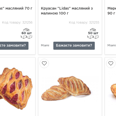
as" масляний 70 г
Круасан "Lidas" масляний з
Мер
малиною 100 г
90 г
Код товару: 321256
Код товару: 321255
60 шт
50 шт
єте замовити?
Бажаєте замовити?
Miami
Miami