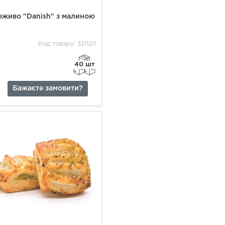
еживо "Danish" з малиною
Код товару: 321120
40 шт
Бажаєте замовити?