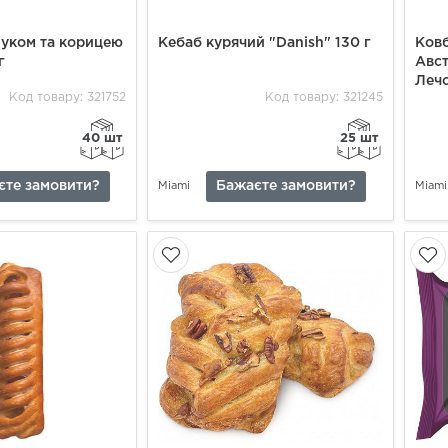
луком та корицею
Кебаб курячий "Danish" 130 г
Ковб
г
Авст
Лечо
Код товару: 321752
Код товару: 321245
40 шт
25 шт
єте замовити?
Бажаєте замовити?
Miami
Miami