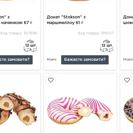
on" з
Донат "Stokson" з
Дона
 начинкою 67 г
маршмеллоу 61 г
шок
Код товару: 307696
Код товару: 315007
12 шт
12 шт
єте замовити?
Бажаєте замовити?
Miami
Miami