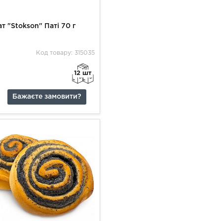
т "Stokson" Паті 70 г
Код товару: 315035
12 шт
Бажаєте замовити?