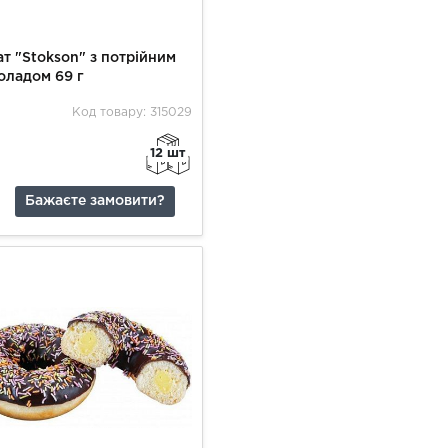
т "Stokson" з потрійним
оладом 69 г
Код товару: 315029
12 шт
Бажаєте замовити?