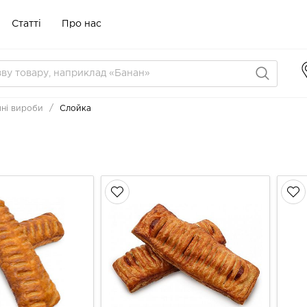
Статті
Про нас
ні вироби
Слойка