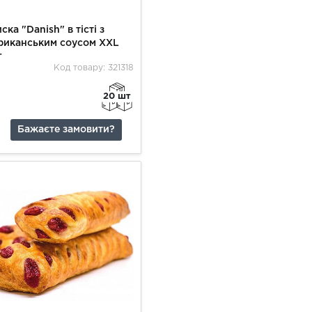
ска "Danish" в тісті з
риканським соусом XXL
г
Код товару: 321318
20 шт
Бажаєте замовити?