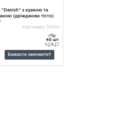
 "Danish" з куркою та
аною (дріжджове тісто)
г
Код товару: 321204
40 шт
Бажаєте замовити?