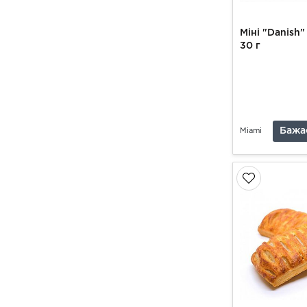
Міні "Danish"
30 г
Бажа
Miami