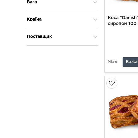
Вага
Менше 50 г
Коса "Danish
Країна
сиропом 100 
51 г - 100 г
101 г - 500 г
Україна
Поставщик
Miami
Бажа
Miami