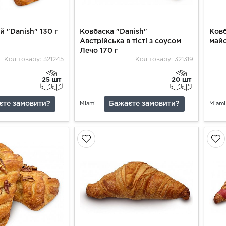
й "Danish" 130 г
Ковбаска "Danish"
Ковб
Австрійська в тісті з соусом
майо
Лечо 170 г
Код товару: 321245
Код товару: 321319
25 шт
20 шт
єте замовити?
Бажаєте замовити?
Miami
Miami