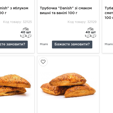
nish" з яблуком
Трубочка "Danish" зі смаком
Туба
00 г
вишні та ванілі 100 г
смет
100 
Код товару: 321125
Код товару: 321129
40 шт
40 шт
єте замовити?
Бажаєте замовити?
Miami
Miami