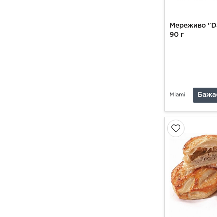
Мереживо "D
90 г
Бажа
Miami