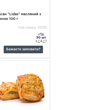
сан "Lidas" масляний з
иною 100 г
Код товару: 321255
50 шт
Бажаєте замовити?