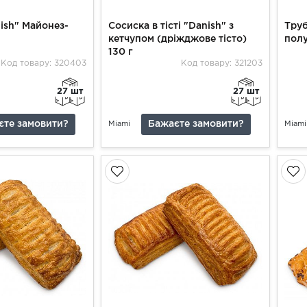
ish" Майонез-
Сосиска в тісті "Danish" з
Труб
кетчупом (дріжджове тісто)
полу
130 г
Код товару: 320403
Код товару: 321203
27 шт
27 шт
єте замовити?
Бажаєте замовити?
Miami
Miami