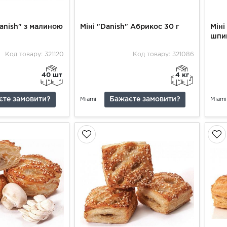
anish" з малиною
Міні "Danish" Абрикос 30 г
Міні
шпи
Код товару: 321120
Код товару: 321086
40 шт
4 кг
єте замовити?
Бажаєте замовити?
Miami
Miami