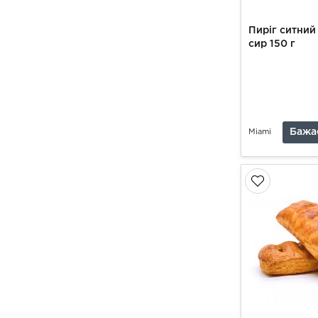
Пиріг ситний
сир 150 г
Бажа
Miami