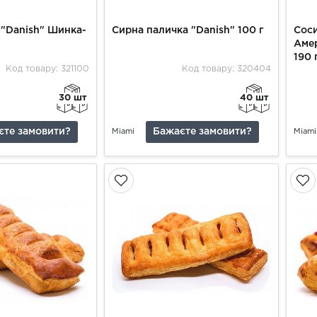
 "Danish" Шинка-
Сирна паличка "Danish" 100 г
Соси
Аме
190 
Код товару: 321100
Код товару: 320404
30 шт
40 шт
єте замовити?
Бажаєте замовити?
Miami
Miami