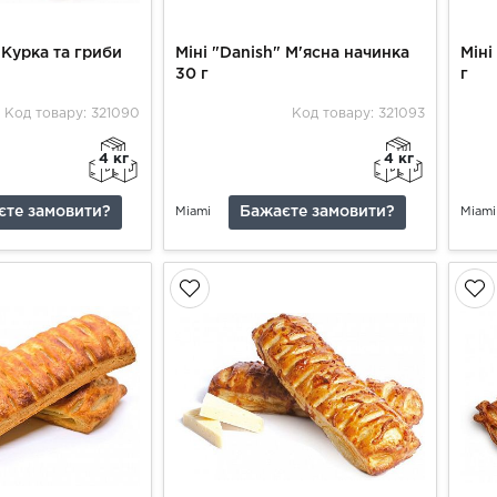
 Курка та гриби
Міні "Danish" М'ясна начинка
Міні
30 г
г
Код товару: 321090
Код товару: 321093
4 кг
4 кг
єте замовити?
Бажаєте замовити?
Miami
Miami