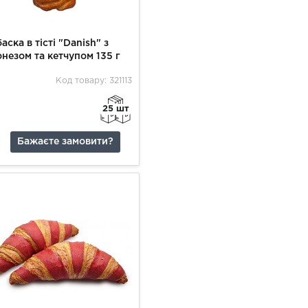
аска в тісті "Danish" з
незом та кетчупом 135 г
Код товару: 321113
25 шт
Бажаєте замовити?