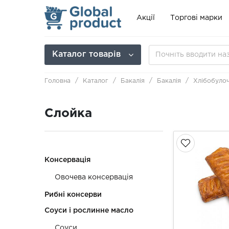
Акції
Торгові марки
Каталог товарів
Головна
Каталог
Бакалія
Бакалія
Хлібобулоч
Слойка
Консервація
Овочева консервація
Рибні консерви
Соуси і рослинне масло
Соуси