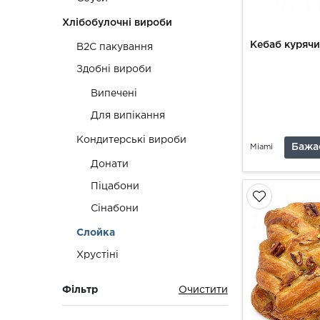
Хлібобулочні вироби
Кебаб курячи
B2C пакування
Здобні вироби
Випечені
Для випікання
Кондитерські вироби
Бажа
Miami
Донати
Піцабони
Сінабони
Слойка
Хрустіні
Фільтр