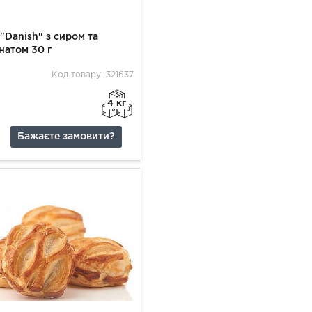
 "Danish" з сиром та
натом 30 г
Код товару: 321637
4 кг
Бажаєте замовити?