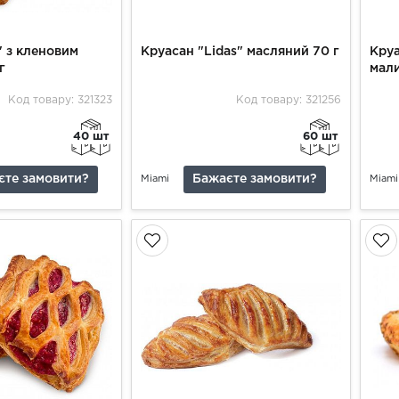
" з кленовим
Круасан "Lidas" масляний 70 г
Круа
г
мал
Код товару: 321323
Код товару: 321256
40 шт
60 шт
єте замовити?
Бажаєте замовити?
Miami
Miami