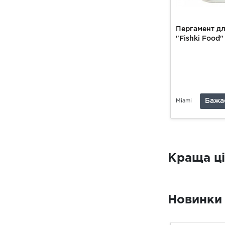
Пергамент дл
"Fishki Food
Бажа
Miami
Краща ц
Новинки