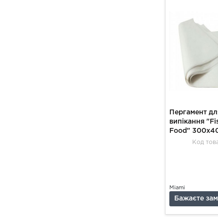
Пергамент дл
випікання "Fi
Food" 300х4
500шт
Код това
Miami
Бажаєте за