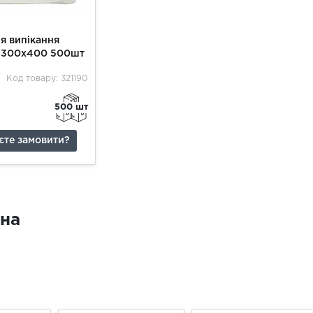
я випікання
" 300х400 500шт
Код товару: 321190
500 шт
єте замовити?
іна