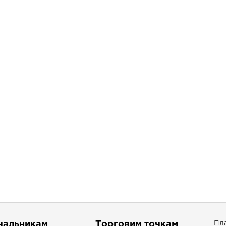
чальникам
Торговим точкам
Пла