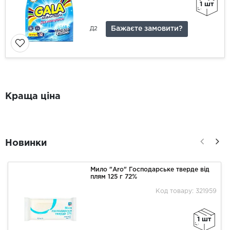
1 шт
Бажаєте замовити?
Д2
Краща ціна
Новинки
Мило "Aro" Господарське тверде від
плям 125 г 72%
Код товару: 321959
1 шт