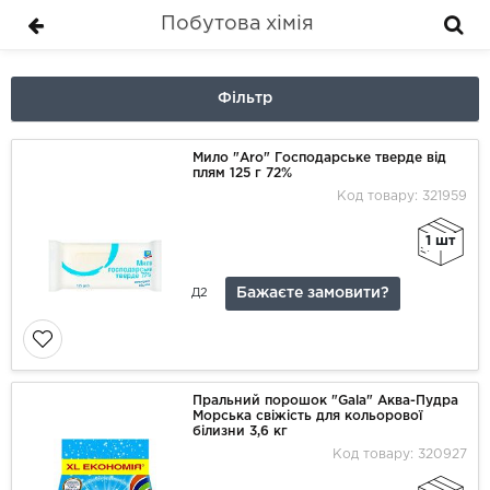
Побутова хімія
Фільтр
Мило "Aro" Господарське тверде від
плям 125 г 72%
Код товару: 321959
1 шт
Бажаєте замовити?
Д2
Пральний порошок "Gala" Аква-Пудра
Морська свіжість для кольорової
білизни 3,6 кг
Код товару: 320927