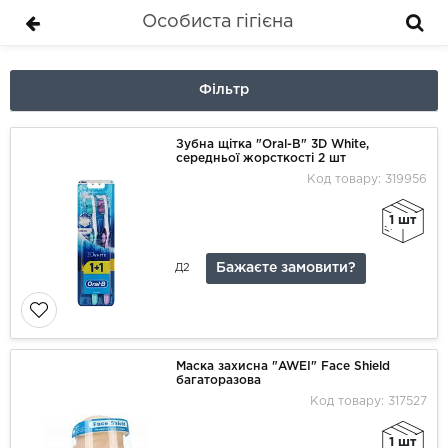
Особиста гігієна
Фільтр
Зубна щітка "Oral-B" 3D White,
середньої жорсткості 2 шт
Код товару: 319956
1 шт
Бажаєте замовити?
Д2
Маска захисна "AWEI" Face Shield
багаторазова
Код товару: 317527
1 шт