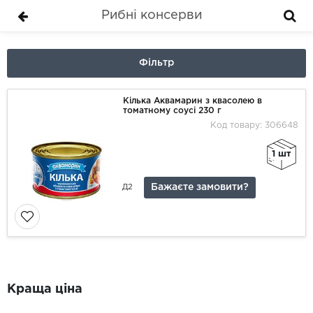
Рибні консерви
Фільтр
Кілька Аквамарин з квасолею в
томатному соусі 230 г
Код товару: 306648
1 шт
Бажаєте замовити?
Д2
Краща ціна