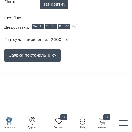
Miami
замовити?
шт:
1шт.
Пн
Вт
Ср
Чт
Пт
Сб
Нд
Дні доставки:
Мін. сума замовлення:
2000 грн
Заявка
постачальнику
0
0
Каталог
Адреса
Обране
Вхід
Кошик