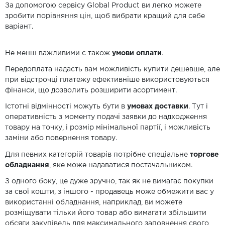
За допомогою сервісу Global Product ви легко можете
зробити порівняння цін, щоб вибрати кращий для себе
варіант.
Не менш важливими є також
умови оплати
.
Передоплата надасть вам можливість купити дешевше, але
при відстрочці платежу ефективніше використовуються
фінанси, що дозволить розширити асортимент.
Істотні відмінності можуть бути в
умовах доставки
. Тут і
оперативність з моменту подачі заявки до надходження
товару на точку, і розмір мінімальної партії, і можливість
заміни або повернення товару.
Для певних категорій товарів потрібне спеціальне
торгове
обладнання
, яке може надаватися постачальником.
З одного боку, це дуже зручно, так як не вимагає покупки
за свої кошти, з іншого - продавець може обмежити вас у
використанні обладнання, наприклад, ви можете
розміщувати тільки його товар або вимагати збільшити
обсяги закупівель для максимального заповнення свого