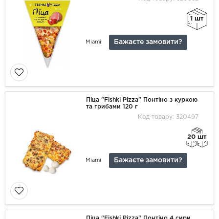
1 шт
Бажаєте замовити?
Miami
Піца "Fishki Pizza" Понтіно з куркою
та грибами 120 г
Код товару: 320497
20 шт
Бажаєте замовити?
Miami
Піца "Fishki Pizza" Понтіно 4 сири