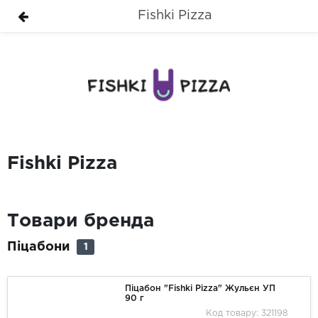
Fishki Pizza
Fishki Pizza
Товари бренда
Піцабони
1
Піцабон "Fishki Pizza" Жульєн УП
90 г
Код товару: 321198