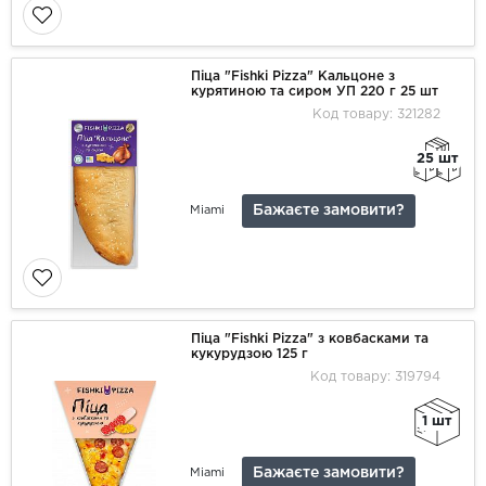
Піца "Fishki Pizza" Кальцоне з
курятиною та сиром УП 220 г 25 шт
Код товару: 321282
25 шт
Бажаєте замовити?
Miami
Піца "Fishki Pizza" з ковбасками та
кукурудзою 125 г
Код товару: 319794
1 шт
Бажаєте замовити?
Miami