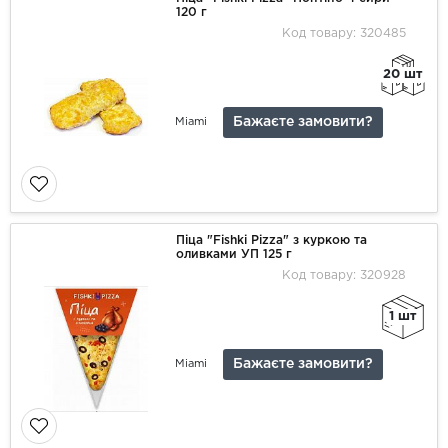
120 г
Код товару: 320485
20 шт
Бажаєте замовити?
Miami
Піца "Fishki Pizza" з куркою та
оливками УП 125 г
Код товару: 320928
1 шт
Бажаєте замовити?
Miami