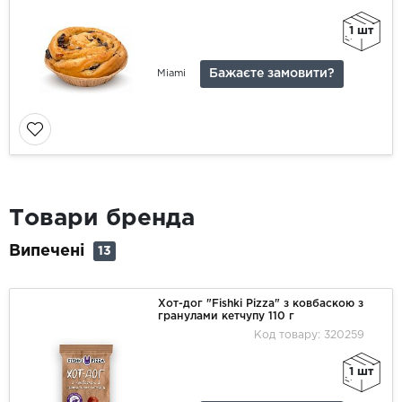
1 шт
Бажаєте замовити?
Miami
Товари бренда
Випечені
13
Хот-дог "Fishki Pizza" з ковбаскою з
гранулами кетчупу 110 г
Код товару: 320259
1 шт