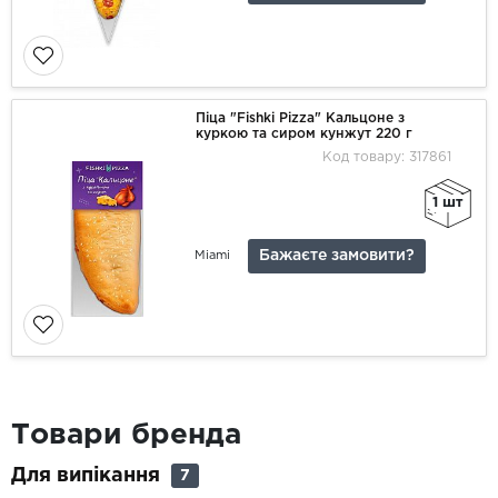
Піца "Fishki Pizza" Кальцоне з
куркою та сиром кунжут 220 г
Код товару: 317861
1 шт
Бажаєте замовити?
Miami
Товари бренда
Для випікання
7