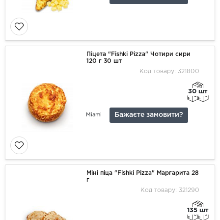
Піцета "Fishki Pizza" Чотири сири
120 г 30 шт
Код товару: 321800
30 шт
Бажаєте замовити?
Miami
Міні піца "Fishki Pizza" Маргарита 28
г
Код товару: 321290
135 шт