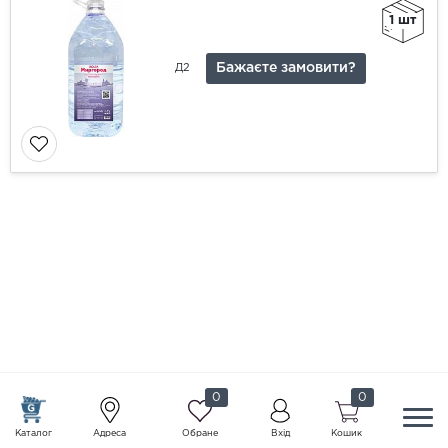
1 шт
Бажаєте замовити?
Д2
0
0
Каталог
Адреса
Обране
Вхід
Кошик