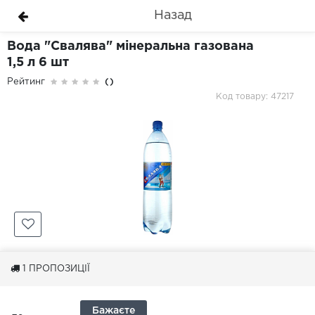
Назад
Вода "Свалява" мінеральна газована
1,5 л 6 шт
Рейтинг
()
Код товару: 47217
1
ПРОПОЗИЦІЇ
Бажаєте