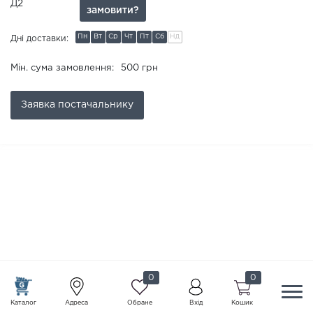
Д2
замовити?
Пн
Вт
Ср
Чт
Пт
Сб
Нд
Дні доставки:
Мін. сума замовлення:
500 грн
Заявка
постачальнику
0
0
Каталог
Адреса
Обране
Вхід
Кошик