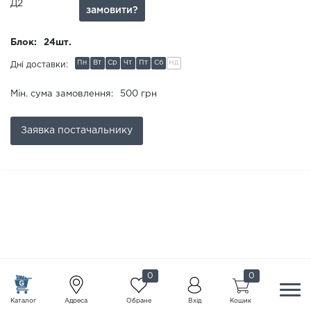
Д2
замовити?
Блок:
24шт.
Пн
Вт
Ср
Чт
Пт
Сб
Нд
Дні доставки:
Мін. сума замовлення:
500 грн
Заявка
постачальнику
0
0
Каталог
Адреса
Обране
Вхід
Кошик