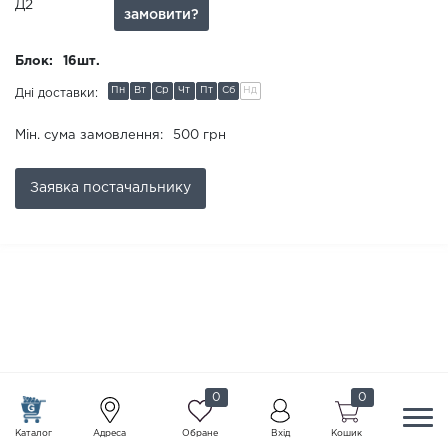
Д2
замовити?
Блок:
16шт.
Пн
Вт
Ср
Чт
Пт
Сб
Нд
Дні доставки:
Мін. сума замовлення:
500 грн
Заявка
постачальнику
0
0
Каталог
Адреса
Обране
Вхід
Кошик