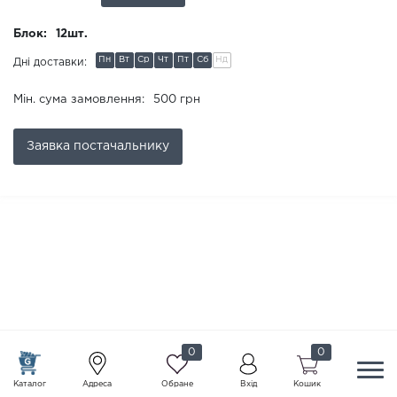
Блок:
12шт.
Пн
Вт
Ср
Чт
Пт
Сб
Нд
Дні доставки:
Мін. сума замовлення:
500 грн
Заявка
постачальнику
0
0
Каталог
Адреса
Обране
Вхід
Кошик