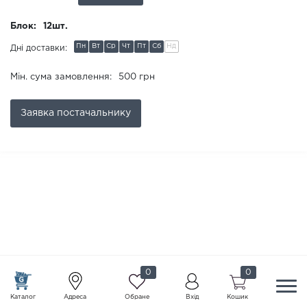
Блок:
12шт.
Пн
Вт
Ср
Чт
Пт
Сб
Нд
Дні доставки:
Мін. сума замовлення:
500 грн
Заявка
постачальнику
0
0
Каталог
Адреса
Обране
Вхід
Кошик