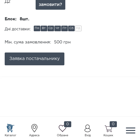
Д2
замовити?
Блок:
8шт.
Пн
Вт
Ср
Чт
Пт
Сб
Нд
Дні доставки:
Мін. сума замовлення:
500 грн
Заявка
постачальнику
0
0
Каталог
Адреса
Обране
Вхід
Кошик