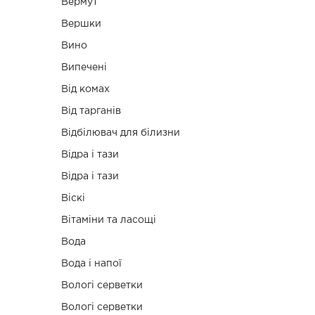
Вермут
Вершки
Вино
Випечені
Від комах
Від тарганів
Відбілювач для білизни
Відра і тази
Відра і тази
Віскі
Вітаміни та ласощі
Вода
Вода і напої
Вологі серветки
Вологі серветки