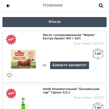
Новинки
Фільтр
Масло солодковершкове "Ферма"
Екстра брикет 180 г 82%
Код товару: 322043
1 шт
Бажаєте замовити?
Д2
Напій безалкогольний "Батьківський
сад" Тархун 0,5 л
Код товару: 322037
1 шт