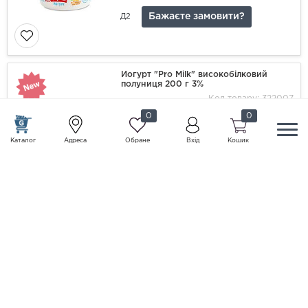
Бажаєте замовити?
Д2
Йогурт "Pro Milk" високобілковий
полуниця 200 г 3%
Код товару: 322007
0
0
1 шт
Каталог
Адреса
Обране
Вхід
Кошик
Бажаєте замовити?
Д2
Масло солодковершкове "Ферма"
Безлактозне брикет 180 г 72,5%
Код товару: 321988
1 шт