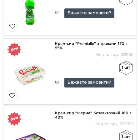
Бажаєте замовити?
Д2
Крем-сир "Premialle" з травами 170 г
55%
Код товару: 322031
1 шт
Бажаєте замовити?
Д2
Крем-сир "Ферма" безлактозний 160 г
40%
Код товару: 322032
1 шт