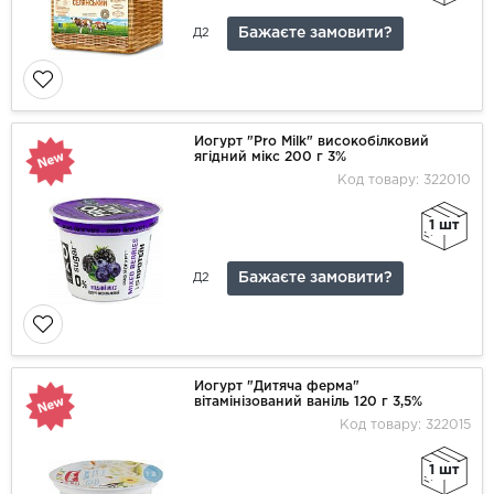
Бажаєте замовити?
Д2
Йогурт "Pro Milk" високобілковий
ягідний мікс 200 г 3%
Код товару: 322010
1 шт
Бажаєте замовити?
Д2
Йогурт "Дитяча ферма"
вітамінізований ваніль 120 г 3,5%
Код товару: 322015
1 шт