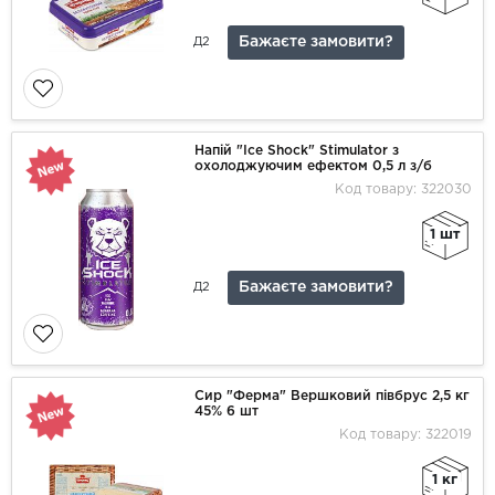
Бажаєте замовити?
Д2
Напій "Ice Shock" Stimulator з
охолоджуючим ефектом 0,5 л з/б
Код товару: 322030
1 шт
Бажаєте замовити?
Д2
Сир "Ферма" Вершковий півбрус 2,5 кг
45% 6 шт
Код товару: 322019
1 кг