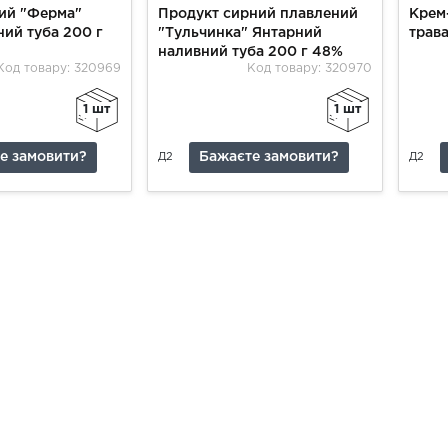
ий "Ферма"
Продукт сирний плавлений
Крем-
ний туба 200 г
"Тульчинка" Янтарний
трав
наливний туба 200 г 48%
Код товару: 320969
Код товару: 320970
1 шт
1 шт
е замовити?
Бажаєте замовити?
Д2
Д2