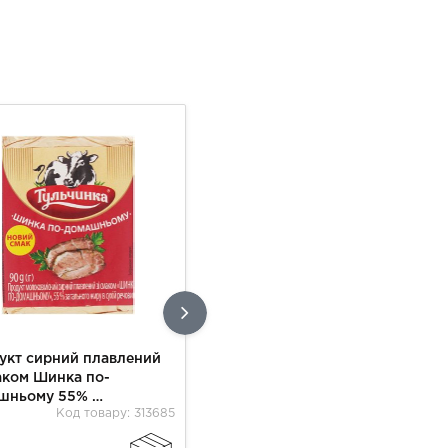
укт сирний плавлений
Продукт сирний плавлений
аком Шинка по-
зі смаком зелені 55%
ньому 55% ​​
"Тульчинка" брикет 70 г
Код товару: 313685
Код товару: 313683
чинка" брикет 90 г