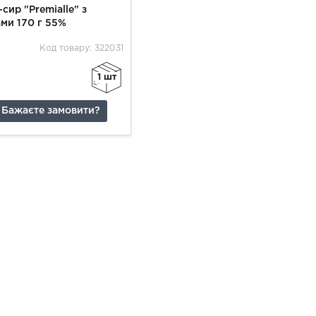
сир "Premialle" з
Крем-сир "Ферма"
ами 170 г 55%
безлактозний 160 г 40%
Код товару: 322031
Код товару: 322032
1 шт
1 шт
Бажаєте замовити?
Бажаєте замовити?
Д2