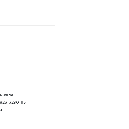
країна
823132901115
4 г