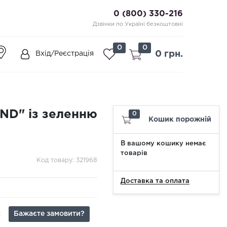
0 (800) 330-216
Дзвінки по Україні безкоштовні
0
0
0 грн.
Вхід/Реєстрація
ND" із зеленню
0
Кошик порожній
В вашому кошику немає
товарів
Код товару: 321968
Доставка та оплата
Бажаєте замовити?
2