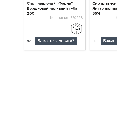
Сир плавлений "Ферма"
Сир плавлен
Вершковий наливний туба
Янтар налив
200 г
55%
Код товару: 320968
1 шт
Бажаєте замовити?
Бажаєт
Д2
Д2