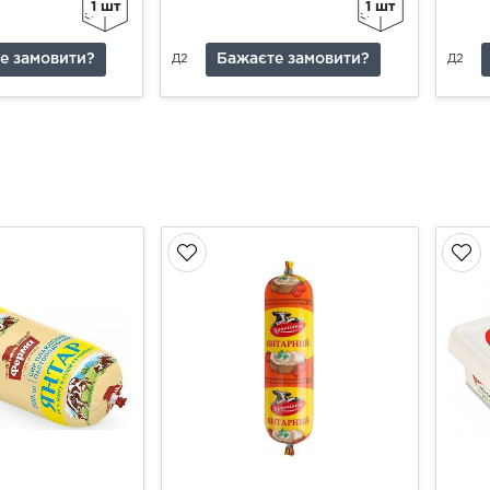
1 шт
1 шт
е замовити?
Бажаєте замовити?
Д2
Д2