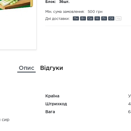
Блок:
36шт.
Мін. сума замовлення:
500 грн
Дні доставки:
Пн
Вт
Ср
Чт
Пт
Сб
Нд
Опис
Відгуки
Країна
У
Штрихкод
4
Вага
6
 сир