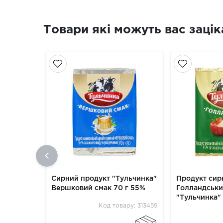
Товари які можуть вас зацік
Сирний продукт "Тульчинка"
Продукт сир
Вершковий смак 70 г 55%
Голландськ
"Тульчинка" 
Код товару: 313459