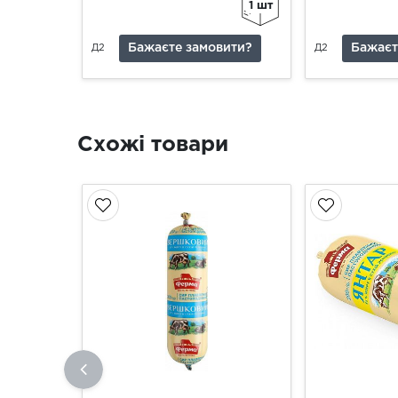
1 шт
Бажаєте замовити?
Бажаєт
Д2
Д2
Схожі товари