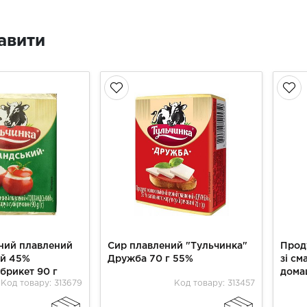
авити
ний плавлений
Сир плавлений "Тульчинка"
Прод
ий 45%
Дружба 70 г 55%
зі см
брикет 90 г
домаш
Код товару: 313679
Код товару: 313457
"Туль