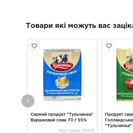
Товари які можуть вас зацік
Сирний продукт "Тульчинка"
Продукт сир
Вершковий смак 70 г 55%
Голландськ
"Тульчинка" 
Код товару: 313459