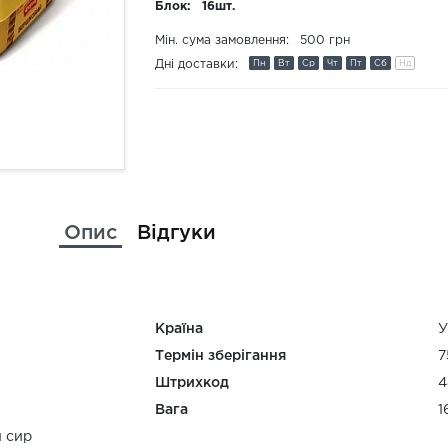
Блок:
16шт.
Мін. сума замовлення:
500 грн
Дні доставки:
Пн
Вт
Ср
Чт
Пт
Сб
Нд
Опис
Відгуки
Країна
У
Термін зберігання
7
Штрихкод
4
Вага
1
 сир