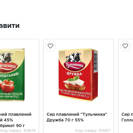
авити
ний плавлений
Сир плавлений "Тульчинка"
Сир 
ий 45%
Дружба 70 г 55%
Голл
брикет 90 г
Код товару: 313679
Код товару: 313457