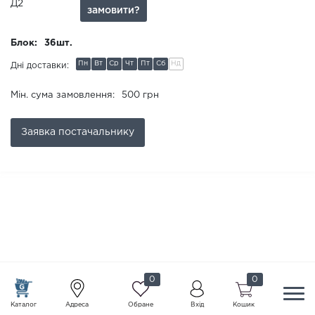
Д2
замовити?
Блок:
36шт.
Пн
Вт
Ср
Чт
Пт
Сб
Нд
Дні доставки:
Мін. сума замовлення:
500 грн
Заявка
постачальнику
0
0
Каталог
Адреса
Обране
Вхід
Кошик