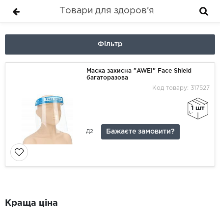
Товари для здоров'я
Фільтр
Маска захисна "AWEI" Face Shield
багаторазова
Код товару: 317527
1 шт
Бажаєте замовити?
Д2
Краща ціна