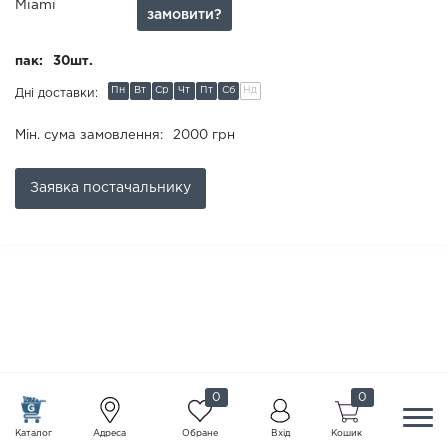
Miami
замовити?
пак:
30шт.
Пн
Вт
Ср
Чт
Пт
Сб
Нд
Дні доставки:
Мін. сума замовлення:
2000 грн
Заявка
постачальнику
0
0
Каталог
Адреса
Обране
Вхід
Кошик