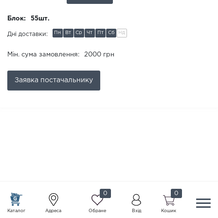
Блок:
55шт.
Пн
Вт
Ср
Чт
Пт
Сб
Нд
Дні доставки:
Мін. сума замовлення:
2000 грн
Заявка
постачальнику
0
0
Каталог
Адреса
Обране
Вхід
Кошик