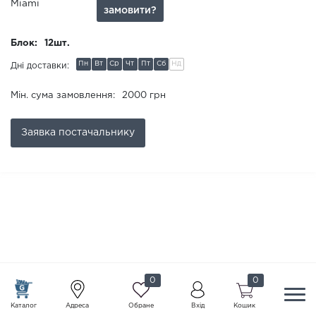
Miami
замовити?
Блок:
12шт.
Пн
Вт
Ср
Чт
Пт
Сб
Нд
Дні доставки:
Мін. сума замовлення:
2000 грн
Заявка
постачальнику
0
0
Каталог
Адреса
Обране
Вхід
Кошик