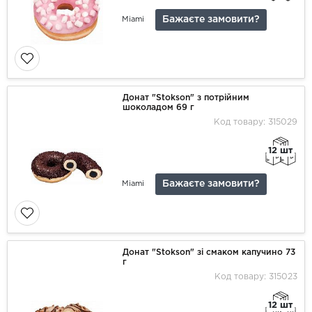
Бажаєте замовити?
Miami
Донат "Stokson" з потрійним
шоколадом 69 г
Код товару: 315029
12 шт
Бажаєте замовити?
Miami
Донат "Stokson" зі смаком капучино 73
г
Код товару: 315023
12 шт