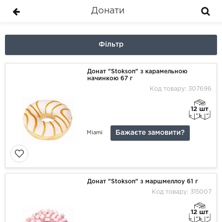
Донати
Фільтр
Донат "Stokson" з карамельною
начинкою 67 г
Код товару: 307696
12 шт
Бажаєте замовити?
Miami
Донат "Stokson" з маршмеллоу 61 г
Код товару: 315007
12 шт