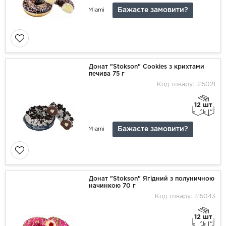
Бажаєте замовити?
Miami
Донат "Stokson" Сооkies з крихтами
печива 75 г
Код товару: 315021
12 шт
Бажаєте замовити?
Miami
Донат "Stokson" Ягідний з полуничною
начинкою 70 г
Код товару: 315043
12 шт