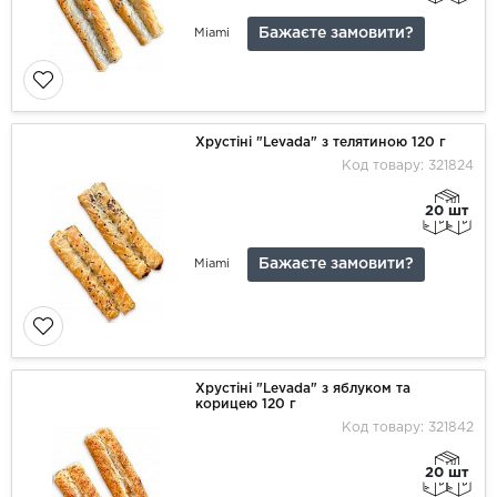
Бажаєте замовити?
Miami
Хрустіні "Levada" з телятиною 120 г
Код товару: 321824
20 шт
Бажаєте замовити?
Miami
Хрустіні "Levada" з яблуком та
корицею 120 г
Код товару: 321842
20 шт