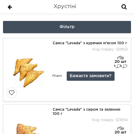
Хрустіні
Фільтр
Самса "Levada" з курячим м'ясом 100 г
Код товару: 321852
20 шт
Бажаєте замовити?
Miami
Самса "Levada" з сиром та зеленню
100 г
Код товару: 321854
20 шт