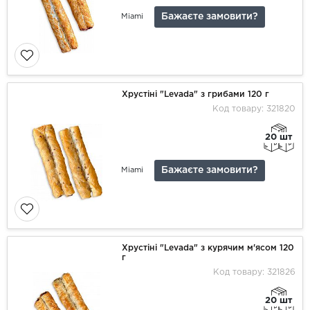
Бажаєте замовити?
Miami
Хрустіні "Levada" з грибами 120 г
Код товару: 321820
20 шт
Бажаєте замовити?
Miami
Хрустіні "Levada" з курячим м'ясом 120
г
Код товару: 321826
20 шт