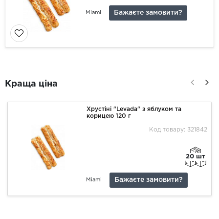
Бажаєте замовити?
Miami
Краща ціна
Хрустіні "Levada" з яблуком та
корицею 120 г
Код товару: 321842
20 шт
Бажаєте замовити?
Miami