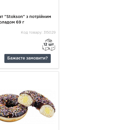
т "Stokson" з потрійним
оладом 69 г
Код товару: 315029
12 шт
Бажаєте замовити?