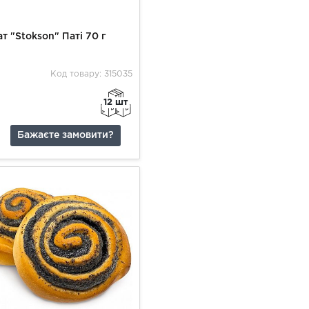
т "Stokson" Паті 70 г
Код товару: 315035
12 шт
Бажаєте замовити?