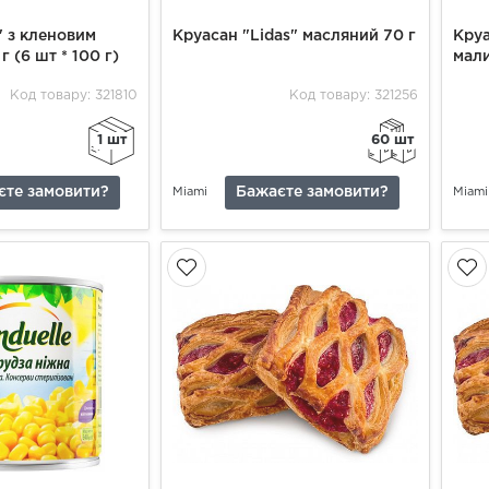
" з кленовим
Круасан "Lidas" масляний 70 г
Круа
 (6 шт * 100 г)
мал
Код товару: 321810
Код товару: 321256
1 шт
60 шт
єте замовити?
Бажаєте замовити?
Miami
Miami