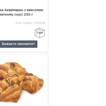
ка Аквамарин з квасолею
матному соусі 230 г
Код товару: 306648
1 шт
Бажаєте замовити?