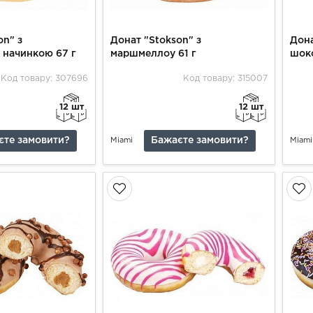
on" з
Донат "Stokson" з
Дона
 начинкою 67 г
маршмеллоу 61 г
шок
Код товару: 307696
Код товару: 315007
12 шт
12 шт
єте замовити?
Бажаєте замовити?
Miami
Miami