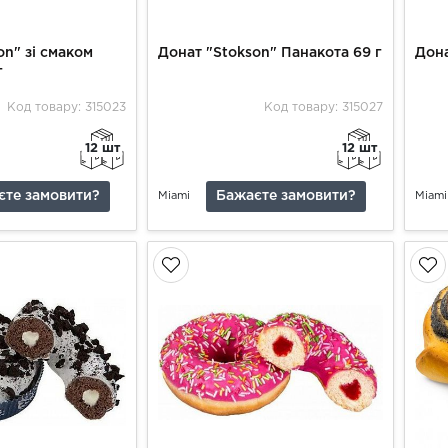
on" зі смаком
Донат "Stokson" Панакота 69 г
Дона
г
Код товару: 315023
Код товару: 315027
12 шт
12 шт
єте замовити?
Бажаєте замовити?
Miami
Miami