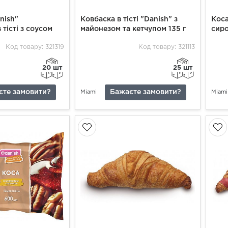
nish"
Ковбаска в тісті "Danish" з
Коса
 тісті з соусом
майонезом та кетчупом 135 г
сиро
Код товару: 321319
Код товару: 321113
20 шт
25 шт
єте замовити?
Бажаєте замовити?
Miami
Miami