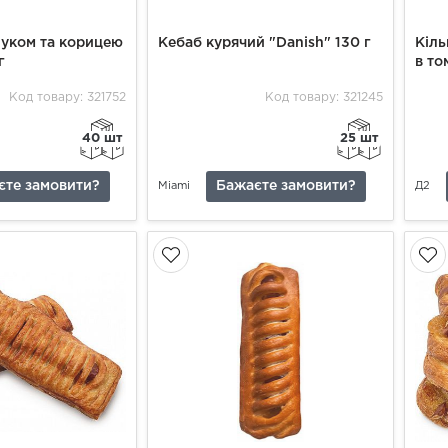
луком та корицею
Кебаб курячий "Danish" 130 г
Кіль
г
в то
Код товару: 321752
Код товару: 321245
40 шт
25 шт
єте замовити?
Бажаєте замовити?
Miami
Д2