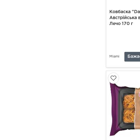
Ковбаска "Da
Австрійська в
Лечо 170 г
Бажа
Miami