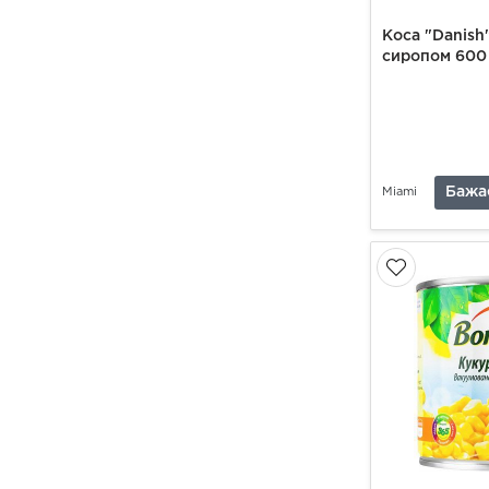
Коса "Danish
сиропом 600 г
Бажа
Miami