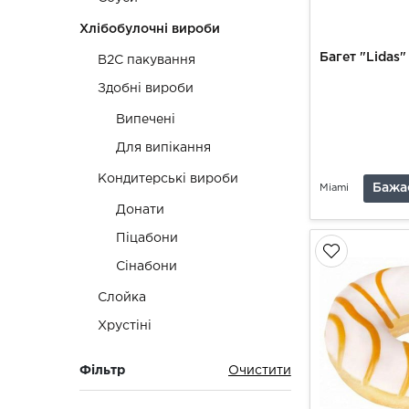
Хлібобулочні вироби
Багет "Lidas"
B2C пакування
Здобні вироби
Випечені
Для випікання
Кондитерські вироби
Бажа
Miami
Донати
Піцабони
Сінабони
Слойка
Хрустіні
Фільтр