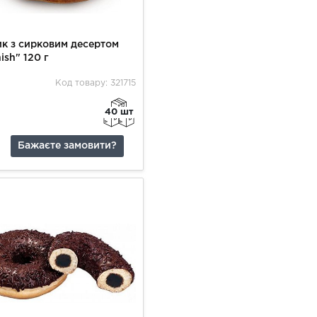
к з сирковим десертом
ish" 120 г
Код товару: 321715
40 шт
Бажаєте замовити?