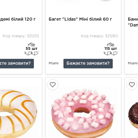
 демі білий 120 г
Багет "Lidas" Міні білий 60 г
Бани
"Dan
Код товару: 321253
Код товару: 321280
55 шт
115 шт
єте замовити?
Бажаєте замовити?
Miami
Miami