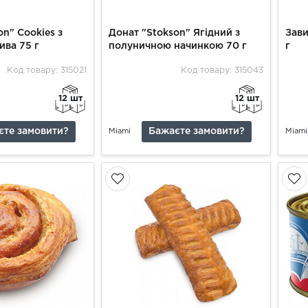
on" Сооkies з
Донат "Stokson" Ягідний з
Зави
ива 75 г
полуничною начинкою 70 г
г
Код товару: 315021
Код товару: 315043
12 шт
12 шт
єте замовити?
Бажаєте замовити?
Miami
Miami